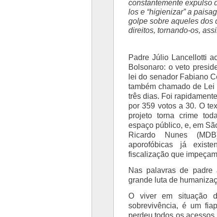
constantemente expulso do
los e “higienizar” a pais
golpe sobre aqueles dos q
direitos, tornando-os, ass
Padre Júlio Lancellotti a
Bolsonaro: o veto preside
lei do senador Fabiano Co
também chamado de Lei P
três dias. Foi rapidamen
por 359 votos a 30. O t
projeto torna crime tod
espaço público, e, em São
Ricardo Nunes (MDB
aporofóbicas já exis
fiscalização que impeçam
Nas palavras de padre
grande luta de humanizaç
O viver em situação 
sobrevivência, é um fi
perdeu todos os acessos