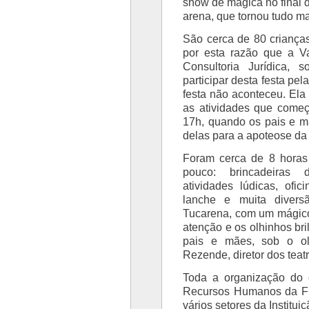
show de mágica no final d
arena, que tornou tudo m
São cerca de 80 criança
por esta razão que a Va
Consultoria Jurídica,
participar desta festa pel
festa não aconteceu. Ela e
as atividades que come
17h, quando os pais e m
delas para a apoteose da 
Foram cerca de 8 horas
pouco: brincadeiras d
atividades lúdicas, ofi
lanche e muita divers
Tucarena, com um mágico
atenção e os olhinhos bri
pais e mães, sob o ol
Rezende, diretor dos teatr
Toda a organização do 
Recursos Humanos da F
vários setores da Institui