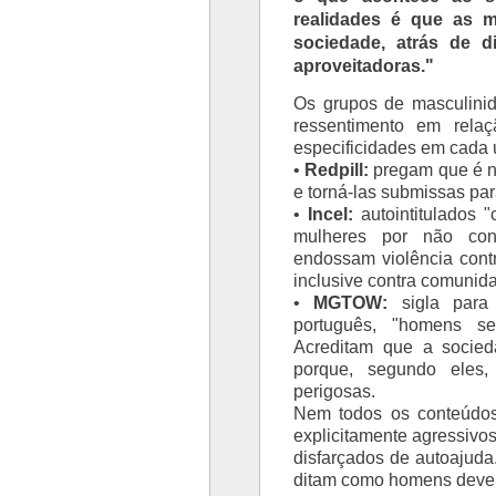
realidades é que as m
sociedade, atrás de dir
aproveitadoras."
Os grupos de masculin
ressentimento em rela
especificidades em cada
•
Redpill:
pregam que é ne
e torná-las submissas para
•
Incel:
autointitulados "
mulheres por não con
endossam violência cont
inclusive contra comuni
•
MGTOW:
sigla para
português, "homens se
Acreditam que a socie
porque, segundo eles,
perigosas.
Nem todos os conteúdos
explicitamente agressivo
disfarçados de autoajud
ditam como homens devem