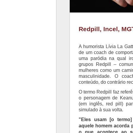
Redpill, Incel, 
A humorista Lívia La Ga
de um coach de comporta
uma paródia na qual ir
grupos Redpill – comu
mulheres como um cami
masculinidade. O coa
conteúdo, do contrário re
O termo Redpill faz referê
o personagem de Keanu
(em inglês, red pill) 
simulado à sua volta.
"Eles usam [o termo] 
aquele homem acorda pa
o que acontece ao s